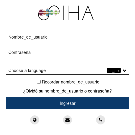
SIHA
Saltar
a
contenido
principal
SIHA
Saltar
Nombre_de_usuario
Ingresar
Contraseña
Choose a language
es_mx
فارسی ‎(fa)‎
עברית ‎(he)‎
عربي ‎(ar)‎
Recordar nombre_de_usuario
¿Olvidó su nombre_de_usuario o contraseña?
Support