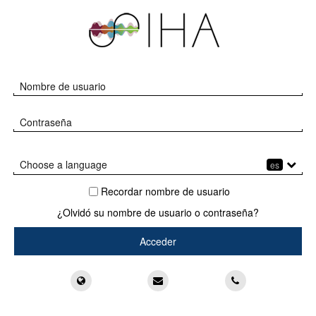
SIHA
Saltar
a
contenido
principal
SIHA
Saltar
Nombre de usuario
Acceder
Contraseña
Choose a language
es
فارسی ‎(fa)‎
עברית ‎(he)‎
عربي ‎(ar)‎
Recordar nombre de usuario
¿Olvidó su nombre de usuario o contraseña?
Support